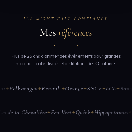
ILS M'ONT FAIT CONFIANCE
Mes
références
Plus de 23 ans à animer des événements pour grandes
marques, collectivités et institutions de l'Occitanie.
olkswagen
Renault
Orange
SNCF
LCL
Banque Po
✦
✦
✦
✦
✦
olf
Mas de la Chevalière
Feu Vert
Quick
Hippopot
✦
✦
✦
✦